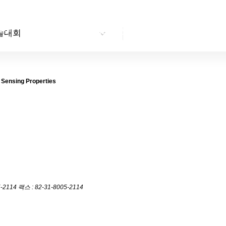
센터소개
연구내용
연구성과
산학협력
센
술대회
 Sensing Properties
5-2114
팩스 : 82-31-8005-2114