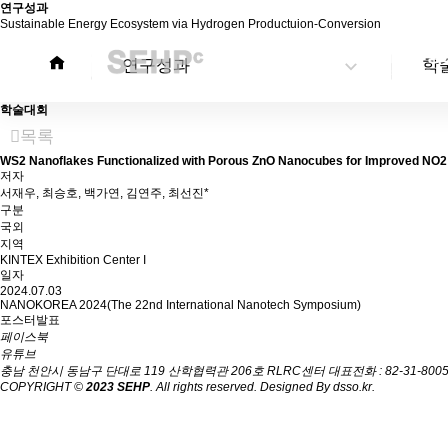
연구성과
Sustainable Energy Ecosystem via Hydrogen Productuion-Conversion
연구성과
학
학술대회
목록
WS2 Nanoflakes Functionalized with Porous ZnO Nanocubes for Improved NO2
저자
서재우, 최승호, 백가연, 김연주, 최선진*
구분
국외
지역
KINTEX Exhibition Center I
일자
2024.07.03
NANOKOREA 2024(The 22nd International Nanotech Symposium)
포스터발표
페이스북
유튜브
충남 천안시 동남구 단대로 119 산학협력관 206호 RLRC센터
대표전화 :
82-31-800
COPYRIGHT ©
2023 SEHP
. All rights reserved. Designed By
dsso.kr
.